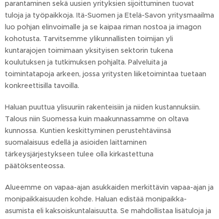
parantaminen sekä uusien yrityksien sijoittuminen tuovat
tuloja ja työpaikkoja. Itä-Suomen ja Etelä-Savon yritysmaailma
luo pohjan elinvoimalle ja se kaipaa riman nostoa ja imagon
kohotusta. Tarvitsemme ylikunnallisten toimijan yli
kuntarajojen toimimaan yksityisen sektorin tukena
koulutuksen ja tutkimuksen pohjalta. Palveluita ja
toimintatapoja arkeen, jossa yritysten liiketoimintaa tuetaan
konkreettisilla tavoilla.
Haluan puuttua ylisuuriin rakenteisiin ja niiden kustannuksiin.
Talous niin Suomessa kuin maakunnassamme on oltava
kunnossa. Kuntien keskittyminen perustehtäviinsä
suomalaisuus edellä ja asioiden laittaminen
tärkeysjärjestykseen tulee olla kirkastettuna
päätöksenteossa.
Alueemme on vapaa-ajan asukkaiden merkittävin vapaa-ajan ja
monipaikkaisuuden kohde. Haluan edistää monipaikka-
asumista eli kaksoiskuntalaisuutta. Se mahdollistaa lisätuloja ja