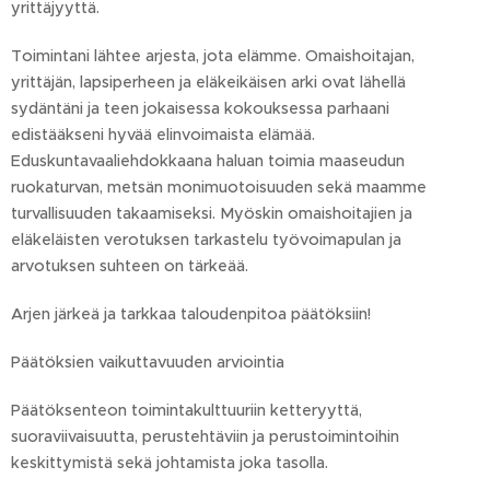
yrittäjyyttä.
Toimintani lähtee arjesta, jota elämme. Omaishoitajan,
yrittäjän, lapsiperheen ja eläkeikäisen arki ovat lähellä
sydäntäni ja teen jokaisessa kokouksessa parhaani
edistääkseni hyvää elinvoimaista elämää.
Eduskuntavaaliehdokkaana haluan toimia maaseudun
ruokaturvan, metsän monimuotoisuuden sekä maamme
turvallisuuden takaamiseksi. Myöskin omaishoitajien ja
eläkeläisten verotuksen tarkastelu työvoimapulan ja
arvotuksen suhteen on tärkeää.
Arjen järkeä ja tarkkaa taloudenpitoa päätöksiin!
Päätöksien vaikuttavuuden arviointia
Päätöksenteon toimintakulttuuriin ketteryyttä,
suoraviivaisuutta, perustehtäviin ja perustoimintoihin
keskittymistä sekä johtamista joka tasolla.