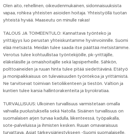
Olen aito, rehellinen, oikeudenmukainen, sidonnaisuuksista
vapaa, rohkea yhteisten asioiden hoitaja. Yhteistyöllä tuotan
yhteistä hyvää. Maaseutu on minulle rakas!
TALOUS JA TOIMEENTULO: Kannattava työnteko ja
yrittäjyys luo perustan yhteiskuntamme hyvinvoinnille. Suomi
elää metsästä. Meidän tulee saada itse päättää metsistämme.
Verotus tulee kohtuullistaa työntekijöille, pk-yrittäjille,
eläkeläisille ja omaishoitajille sekä lapsiperheille. Sähkön,
polttoaineiden ja ruuan hinta tulee pitää siedettävänä. Etätyö
ja monipaikkaisuus on tulevaisuuden työntekoa ja yrittämistä.
Ne tarvitsevat toimivan tietoliikenteen ja tiestön. Valtion ja
kuntien tulee karsia hallintorakenteita ja byrokratiaa.
TURVALLISUUS: Ulkoinen turvallisuus varmistetaan omalla
vahvalla puolustuksella sekä Natolla. Sisäinen turvallisuus on
suomalaisen arjen turvaa kadulla, liikenteessä, työpaikalla,
sote-palveluissa ja ihmisten kesken. Ruuan omavaraisuus
turvattava. Asiat tärkeysjärjestykseen -Suomi suomalaiselle.